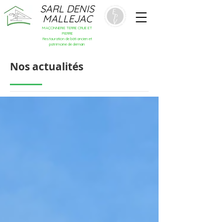
SARL DENIS
MALLEJAC
MAÇONNERIE TERRE CRUE ET
PIERRE
Restauration de bâti ancien et
patrimoine de demain
Nos actualités