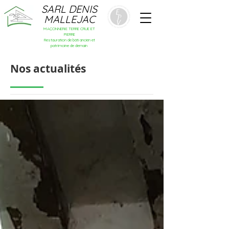
SARL DENIS
MALLEJAC
MAÇONNERIE TERRE CRUE ET
PIERRE
Restauration de bâti ancien et
patrimoine de demain
Nos actualités