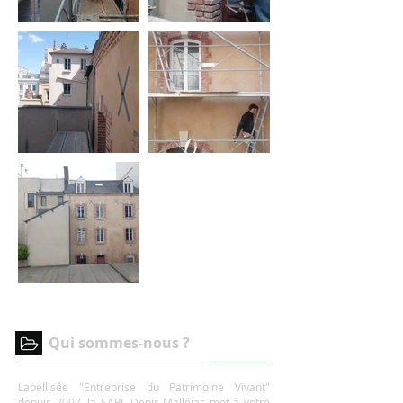
Qui sommes-nous ?
Labellisée "Entreprise du Patrimoine Vivant"
depuis 2007, la SARL Denis Malléjac met à votre