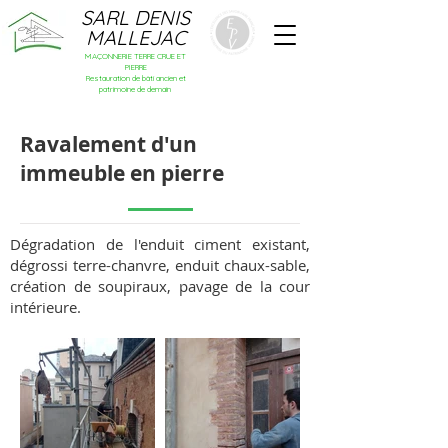
SARL DENIS
MALLEJAC
MAÇONNERIE TERRE CRUE ET
PIERRE
Restauration de bâti ancien et
patrimoine de demain
Ravalement d'un
immeuble en pierre
Dégradation de l'enduit ciment existant,
dégrossi terre-chanvre, enduit chaux-sable,
création de soupiraux, pavage de la cour
intérieure.