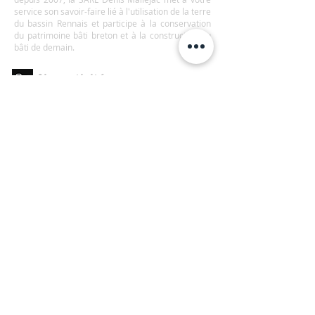
service son savoir-faire lié à l'utilisation de la terre
du bassin Rennais et participe à la conservation
du patrimoine bâti breton et à la construction du
bâti de demain.
Nos activités
Contactez-nous
SARL Denis Mallejac
4 Rue Jean Marie David
35740 PACE
02 99 85 59 33
06 45 30 69 08
sarl.denismallejac@orange.fr