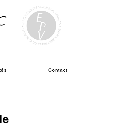
C
n
tés
Contact
le