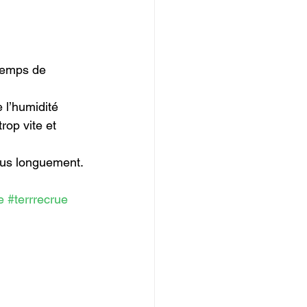
temps de 
 l’humidité 
rop vite et 
 plus longuement.
e
#terrrecrue