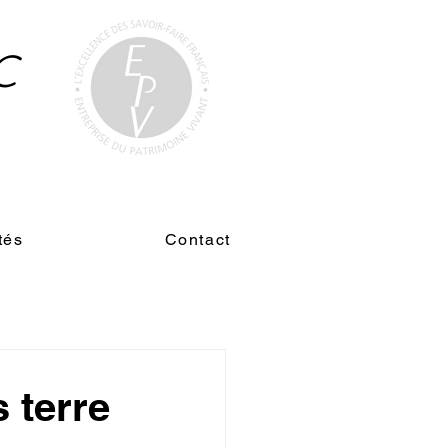
C
n
tés
Contact
 terre